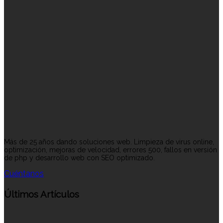
Más de 25 años dando soluciones web. Limpieza de virus online,
optimización, mejoras de velocidad, errores 500, fallos en versión
de php y desarrollo web con SEO optimizado.
Cuéntanos
Últimos Artículos