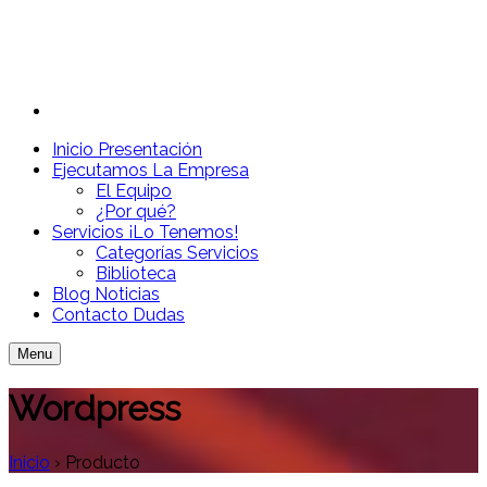
Inicio
Presentación
Ejecutamos
La Empresa
El Equipo
¿Por qué?
Servicios
¡Lo Tenemos!
Categorías Servicios
Biblioteca
Blog
Noticias
Contacto
Dudas
Menu
Wordpress
Inicio
›
Producto