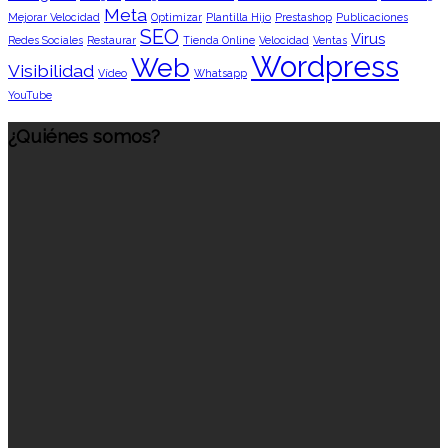
Meta
Mejorar Velocidad
Optimizar
Plantilla Hijo
Prestashop
Publicaciones
SEO
Virus
Redes Sociales
Restaurar
Tienda Online
Velocidad
Ventas
Wordpress
Web
Visibilidad
Vídeo
Whatsapp
YouTube
¿Quiénes somos?