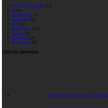
Errores Wordpress
(13)
IA
(21)
Novedades
(1)
Seguridad
(9)
SEO
(5)
Soluciones
(24)
Trucos
(3)
Tutoriales
(2)
Wordpress
(8)
Últimos Servicios
Mantenimiento Web Mensual de Pres