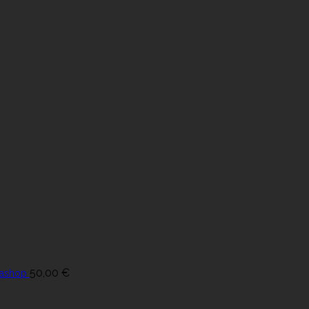
50,00
€
tashop