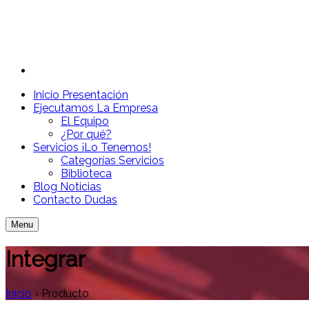
Inicio
Presentación
Ejecutamos
La Empresa
El Equipo
¿Por qué?
Servicios
¡Lo Tenemos!
Categorías Servicios
Biblioteca
Blog
Noticias
Contacto
Dudas
Menu
Integrar
Inicio
›
Producto