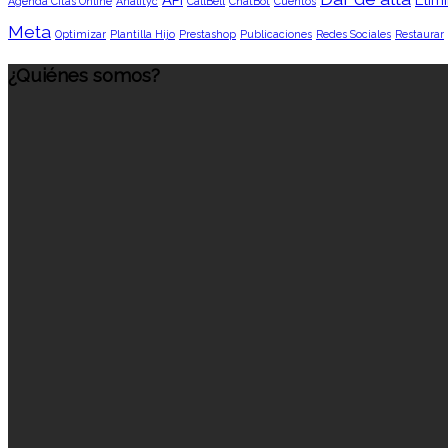
Agenda Citas Online
Analityc
CallBell
ChatBot
Cuentos
Meta
Optimizar
Plantilla Hijo
Prestashop
Publicaciones
Redes Sociales
Restaurar
¿Quiénes somos?