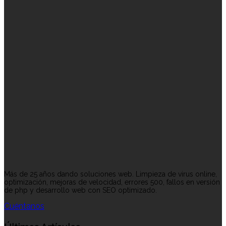
Más de 25 años dando soluciones web. Limpieza de virus online,
optimización, mejoras de velocidad, errores 500, fallos en versión
de php y desarrollo web con SEO optimizado.
Cuéntanos