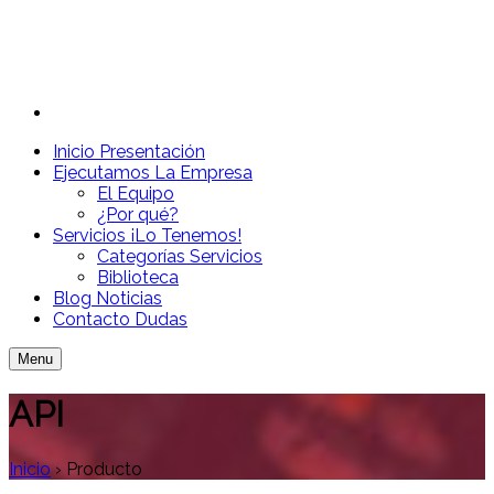
Inicio
Presentación
Ejecutamos
La Empresa
El Equipo
¿Por qué?
Servicios
¡Lo Tenemos!
Categorías Servicios
Biblioteca
Blog
Noticias
Contacto
Dudas
Menu
API
Inicio
›
Producto