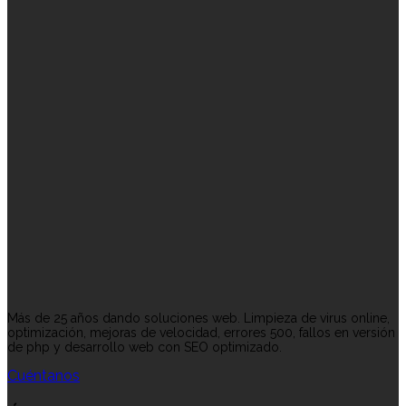
Más de 25 años dando soluciones web. Limpieza de virus online,
optimización, mejoras de velocidad, errores 500, fallos en versión
de php y desarrollo web con SEO optimizado.
Cuéntanos