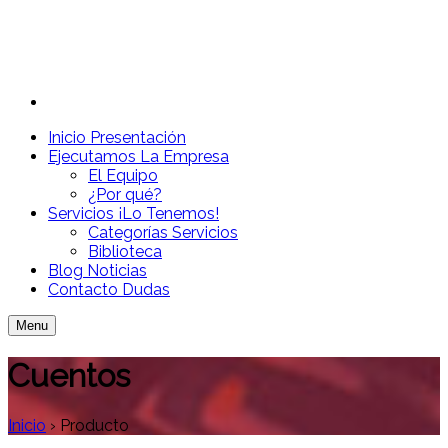
Inicio
Presentación
Ejecutamos
La Empresa
El Equipo
¿Por qué?
Servicios
¡Lo Tenemos!
Categorías Servicios
Biblioteca
Blog
Noticias
Contacto
Dudas
Menu
Cuentos
Inicio
›
Producto