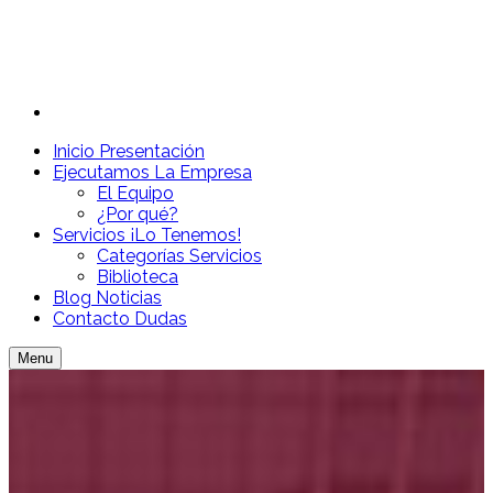
Inicio
Presentación
Ejecutamos
La Empresa
El Equipo
¿Por qué?
Servicios
¡Lo Tenemos!
Categorías Servicios
Biblioteca
Blog
Noticias
Contacto
Dudas
Menu