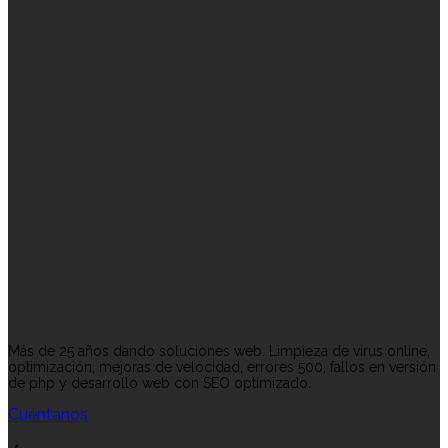
Más de 25 años dando soluciones web. Limpieza de virus online,
optimización, mejoras de velocidad, errores 500, fallos en versión
de php y desarrollo web con SEO optimizado.
Cuéntanos