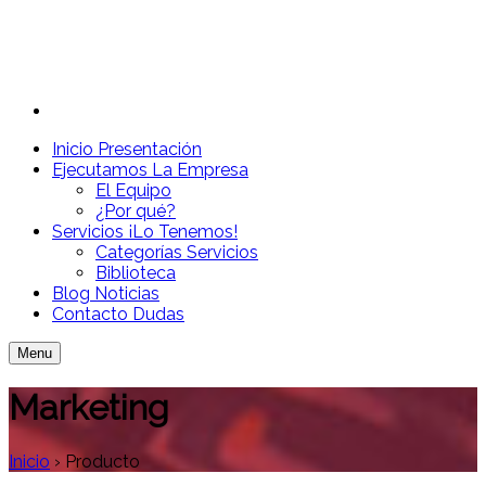
Inicio
Presentación
Ejecutamos
La Empresa
El Equipo
¿Por qué?
Servicios
¡Lo Tenemos!
Categorías Servicios
Biblioteca
Blog
Noticias
Contacto
Dudas
Menu
Marketing
Inicio
›
Producto