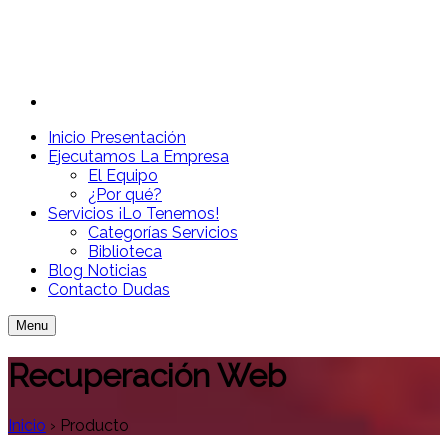
Inicio
Presentación
Ejecutamos
La Empresa
El Equipo
¿Por qué?
Servicios
¡Lo Tenemos!
Categorías Servicios
Biblioteca
Blog
Noticias
Contacto
Dudas
Menu
Recuperación Web
Inicio
›
Producto