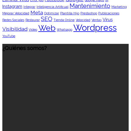
Mantenimiento
Instagram
Integrar
Inteligencia Artificual
Marketing
Meta
Mejorar Velocidad
Optimizar
Plantilla Hijo
Prestashop
Publicaciones
SEO
Virus
Redes Sociales
Restaurar
Tienda Online
Velocidad
Ventas
Wordpress
Web
Visibilidad
Vídeo
Whatsapp
YouTube
¿Quiénes somos?