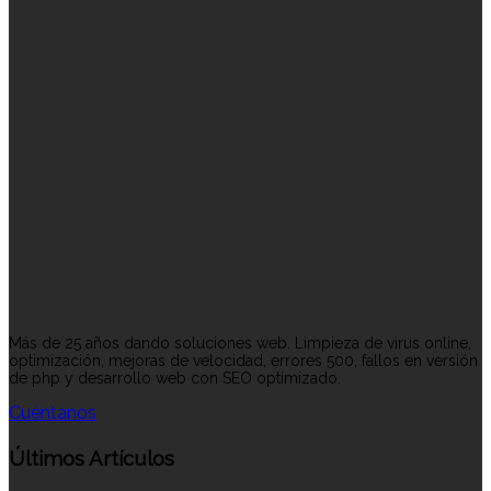
Más de 25 años dando soluciones web. Limpieza de virus online,
optimización, mejoras de velocidad, errores 500, fallos en versión
de php y desarrollo web con SEO optimizado.
Cuéntanos
Últimos Artículos