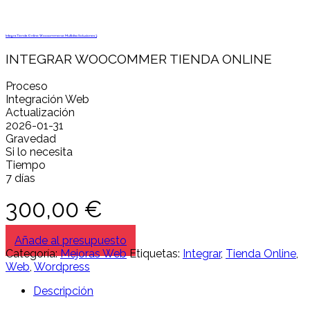
Integra Tienda Online Woocommerce Multidisc Soluciones 3
INTEGRAR WOOCOMMER TIENDA ONLINE
Proceso
Integración Web
Actualización
2026-01-31
Gravedad
Si lo necesita
Tiempo
7 días
300,00
€
Añade al presupuesto
Categoría:
Mejoras Web
Etiquetas:
Integrar
,
Tienda Online
,
Web
,
Wordpress
Descripción