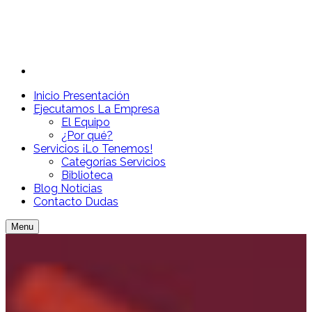
Inicio
Presentación
Ejecutamos
La Empresa
El Equipo
¿Por qué?
Servicios
¡Lo Tenemos!
Categorías Servicios
Biblioteca
Blog
Noticias
Contacto
Dudas
Menu