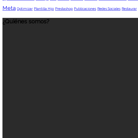
Meta
Optimizar
Plantilla Hijo
Prestashop
Publicaciones
Redes Sociales
Restaurar
¿Quiénes somos?