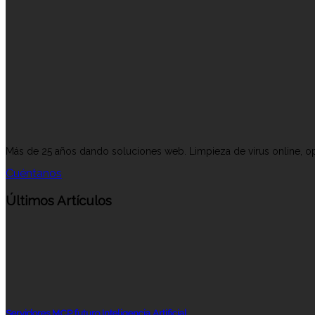
Más de 25 años dando soluciones web. Limpieza de virus online, op
Cuéntanos
Últimos Artículos
Servidores MCP futuro Inteligencia Artificial