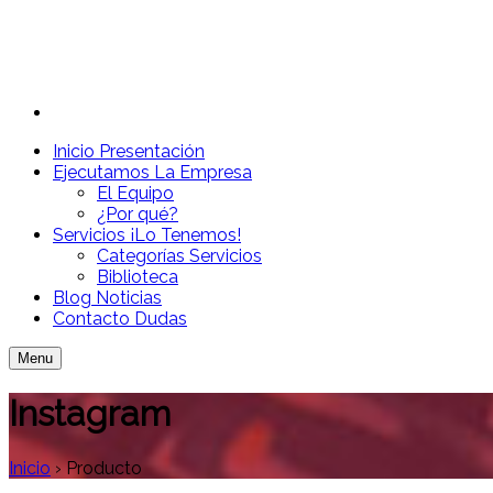
Inicio
Presentación
Ejecutamos
La Empresa
El Equipo
¿Por qué?
Servicios
¡Lo Tenemos!
Categorías Servicios
Biblioteca
Blog
Noticias
Contacto
Dudas
Menu
Instagram
Inicio
›
Producto