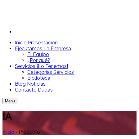
Inicio
Presentación
Ejecutamos
La Empresa
El Equipo
¿Por qué?
Servicios
¡Lo Tenemos!
Categorías Servicios
Biblioteca
Blog
Noticias
Contacto
Dudas
Menu
IA
Inicio
›
Producto