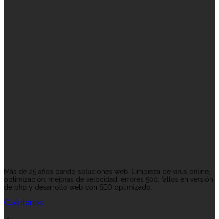
Más de 25 años dando soluciones web. Limpieza de virus online,
optimización, mejoras de velocidad, errores 500, fallos en versión
de php y desarrollo web con SEO optimizado.
Cuéntanos