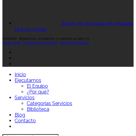
Seguro de respuesta ante desastres
(SLA de 4 horas)
Multidisc. Reparamos, limpiamos y creamos su web 3.0
Aviso Legal
·
Política de privacidad
·
Política de Cookies
Inicio
Ejecutamos
El Equipo
¿Por qué?
Servicios
Categorías Servicios
Biblioteca
Blog
Contacto