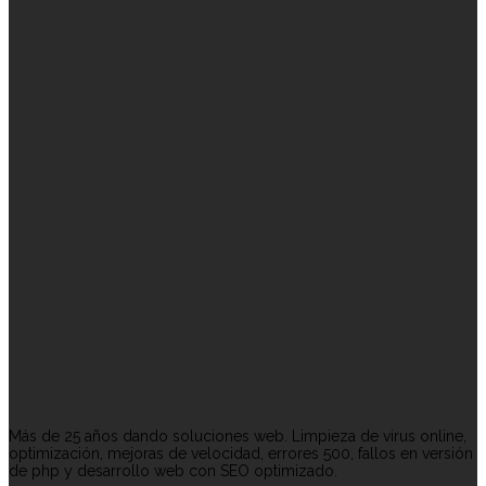
Más de 25 años dando soluciones web. Limpieza de virus online,
optimización, mejoras de velocidad, errores 500, fallos en versión
de php y desarrollo web con SEO optimizado.