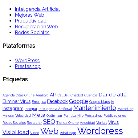
Inteligencia Artificial
Mejoras Web
Productividad
Recuperación Web
Redes Sociales
Plataformas
WordPress
Prestashop
Etiquetas
Dar de alta
API
Agenda Citas Online
Analityc
CallBell
ChatBot
Cuentos
Google
Eliminar Virus
Facebook
Error 500
Google Maps
IA
Mantenimiento
Instagram
Integrar
Inteligencia Artificual
Marketing
Meta
Mejorar Velocidad
Optimizar
Plantilla Hijo
Prestashop
Publicaciones
SEO
Virus
Redes Sociales
Restaurar
Tienda Online
Velocidad
Ventas
Wordpress
Web
Visibilidad
Vídeo
Whatsapp