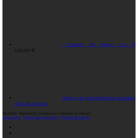
Creación de vídeos con IA
100,00
€
Seguro de respuesta ante desastres
(SLA de 4 horas)
Multidisc. Reparamos, limpiamos y creamos su web 3.0
Aviso Legal
·
Política de privacidad
·
Política de Cookies