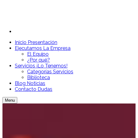
Inicio
Presentación
Ejecutamos
La Empresa
El Equipo
¿Por qué?
Servicios
¡Lo Tenemos!
Categorías Servicios
Biblioteca
Blog
Noticias
Contacto
Dudas
Menu