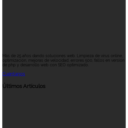
Más de 25 años dando soluciones web. Limpieza de virus online,
optimización, mejoras de velocidad, errores 500, fallos en versión
de php y desarrollo web con SEO optimizado.
Cuéntanos
Últimos Artículos