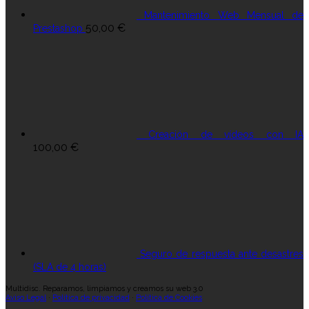
Mantenimiento Web Mensual de
50,00
€
Prestashop
Creación de vídeos con IA
100,00
€
Seguro de respuesta ante desastres
(SLA de 4 horas)
Multidisc. Reparamos, limpiamos y creamos su web 3.0
Aviso Legal
·
Política de privacidad
·
Política de Cookies