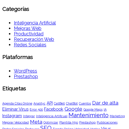
Categorías
Inteligencia Artificial
Mejoras Web
Productividad
Recuperación Web
Redes Sociales
Plataformas
WordPress
Prestashop
Etiquetas
Dar de alta
API
Agenda Citas Online
Analityc
CallBell
ChatBot
Cuentos
Google
Eliminar Virus
Facebook
Error 500
Google Maps
IA
Mantenimiento
Instagram
Integrar
Inteligencia Artificual
Marketing
Meta
Mejorar Velocidad
Optimizar
Plantilla Hijo
Prestashop
Publicaciones
SEO
Virus