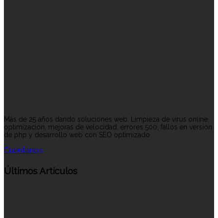
Más de 25 años dando soluciones web. Limpieza de virus online,
optimización, mejoras de velocidad, errores 500, fallos en versión
de php y desarrollo web con SEO optimizado.
Cuéntanos
Últimos Artículos