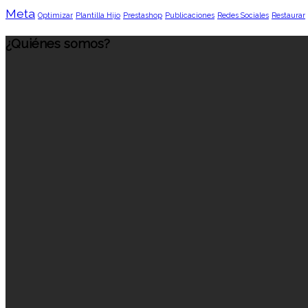
Meta
Optimizar
Plantilla Hijo
Prestashop
Publicaciones
Redes Sociales
Restaurar
¿Quiénes somos?