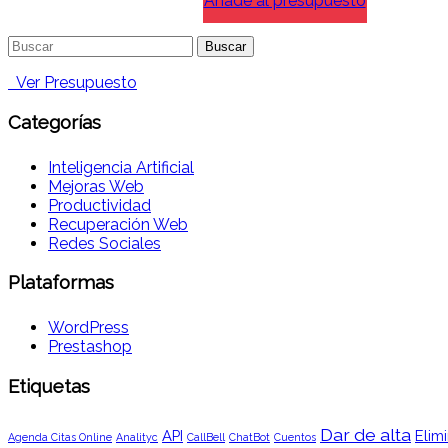
Añade al presupuesto
Buscar:
Ver Presupuesto
Categorías
Inteligencia Artificial
Mejoras Web
Productividad
Recuperación Web
Redes Sociales
Plataformas
WordPress
Prestashop
Etiquetas
Dar de alta
API
Elimi
Agenda Citas Online
Analityc
CallBell
ChatBot
Cuentos