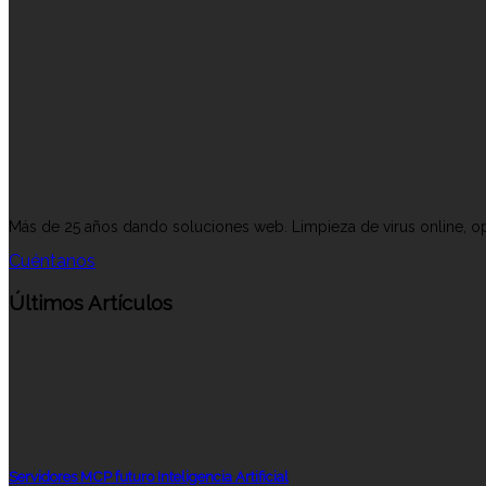
Más de 25 años dando soluciones web. Limpieza de virus online, op
Cuéntanos
Últimos Artículos
Servidores MCP futuro Inteligencia Artificial