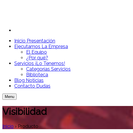
Inicio
Presentación
Ejecutamos
La Empresa
El Equipo
¿Por qué?
Servicios
¡Lo Tenemos!
Categorías Servicios
Biblioteca
Blog
Noticias
Contacto
Dudas
Menu
Visibilidad
Inicio
›
Producto