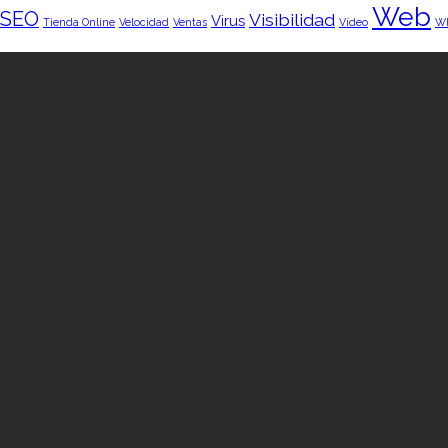
Web
SEO
Visibilidad
Virus
Tienda Online
Velocidad
Ventas
Vídeo
W