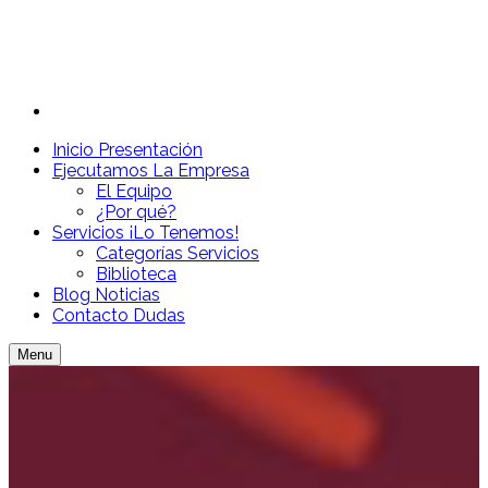
Inicio
Presentación
Ejecutamos
La Empresa
El Equipo
¿Por qué?
Servicios
¡Lo Tenemos!
Categorías Servicios
Biblioteca
Blog
Noticias
Contacto
Dudas
Menu