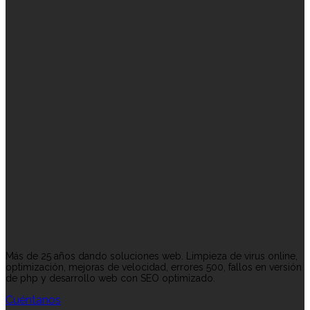
Más de 25 años dando soluciones web. Limpieza de virus online,
optimización, mejoras de velocidad, errores 500, fallos en versión
de php y desarrollo web con SEO optimizado.
Cuéntanos