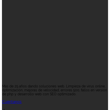
Más de 25 años dando soluciones web. Limpieza de virus online,
optimización, mejoras de velocidad, errores 500, fallos en versión
de php y desarrollo web con SEO optimizado.
Cuéntanos