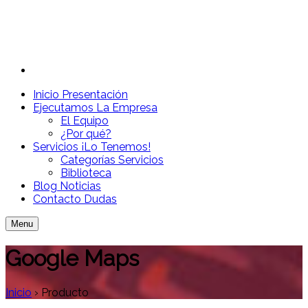
Inicio
Presentación
Ejecutamos
La Empresa
El Equipo
¿Por qué?
Servicios
¡Lo Tenemos!
Categorías Servicios
Biblioteca
Blog
Noticias
Contacto
Dudas
Menu
Google Maps
Inicio
›
Producto