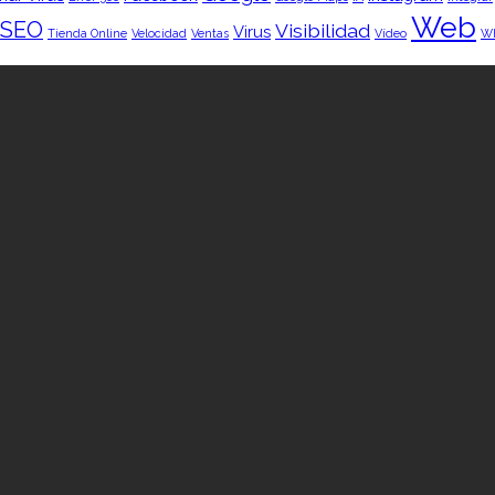
Web
SEO
Visibilidad
Virus
Tienda Online
Velocidad
Ventas
Vídeo
W