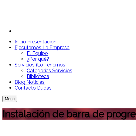
Inicio
Presentación
Ejecutamos
La Empresa
El Equipo
¿Por qué?
Servicios
¡Lo Tenemos!
Categorías Servicios
Biblioteca
Blog
Noticias
Contacto
Dudas
Menu
Instalación de barra de progre