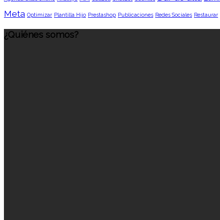
Meta
Optimizar
Plantilla Hijo
Prestashop
Publicaciones
Redes Sociales
Restaurar
¿Quiénes somos?