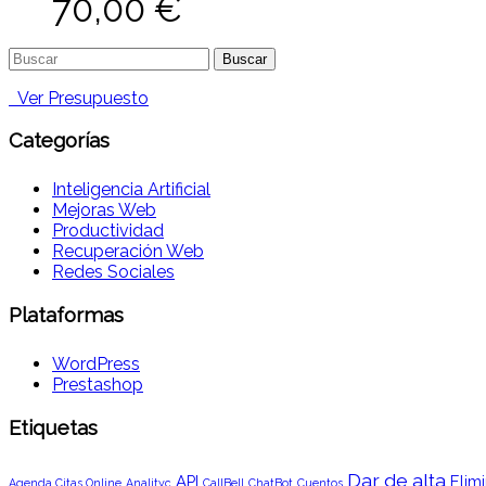
70,00
€
Buscar:
Ver Presupuesto
Categorías
Inteligencia Artificial
Mejoras Web
Productividad
Recuperación Web
Redes Sociales
Plataformas
WordPress
Prestashop
Etiquetas
Dar de alta
API
Elimi
Agenda Citas Online
Analityc
CallBell
ChatBot
Cuentos