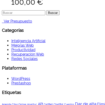
100,00
€
Buscar:
Ver Presupuesto
Categorías
Inteligencia Artificial
Mejoras Web
Productividad
Recuperación Web
Redes Sociales
Plataformas
WordPress
Prestashop
Etiquetas
Dar de alta
API
Elimi
Agenda Citas Online
Analityc
CallBell
ChatBot
Cuentos