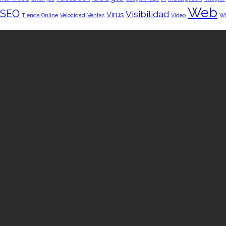
Web
SEO
Visibilidad
Virus
Tienda Online
Velocidad
Ventas
Vídeo
W