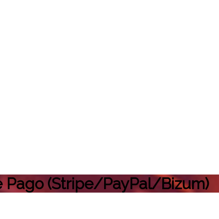
e Pago (Stripe/PayPal/Bizum)