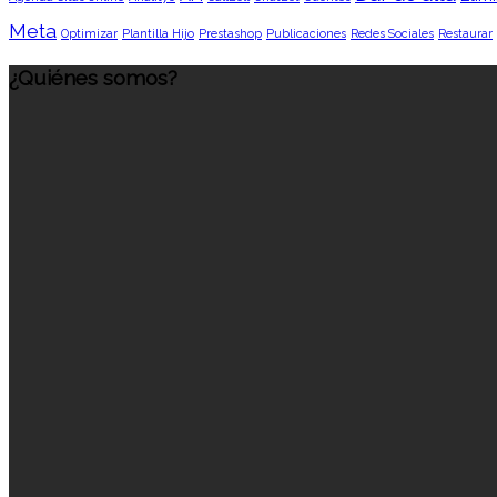
Meta
Optimizar
Plantilla Hijo
Prestashop
Publicaciones
Redes Sociales
Restaurar
¿Quiénes somos?