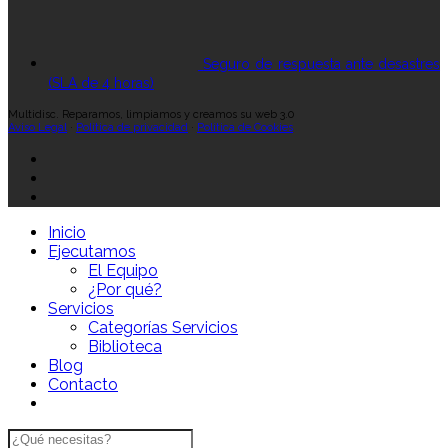
Seguro de respuesta ante desastres
(SLA de 4 horas)
Multidisc. Reparamos, limpiamos y creamos su web 3.0
Aviso Legal
·
Política de privacidad
·
Política de Cookies
Inicio
Ejecutamos
El Equipo
¿Por qué?
Servicios
Categorías Servicios
Biblioteca
Blog
Contacto