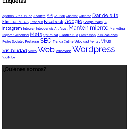
Etiquetas
Dar de alta
API
Agenda Citas Online
Analityc
CallBell
ChatBot
Cuentos
Google
Eliminar Virus
Facebook
Error 500
Google Maps
IA
Mantenimiento
Instagram
Integrar
Inteligencia Artificual
Marketing
Meta
Mejorar Velocidad
Optimizar
Plantilla Hijo
Prestashop
Publicaciones
SEO
Virus
Redes Sociales
Restaurar
Tienda Online
Velocidad
Ventas
Wordpress
Web
Visibilidad
Vídeo
Whatsapp
YouTube
¿Quiénes somos?