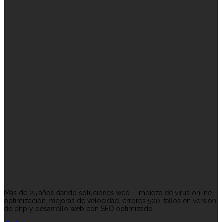
Más de 25 años dando soluciones web. Limpieza de virus online,
optimización, mejoras de velocidad, errores 500, fallos en versión
de php y desarrollo web con SEO optimizado.