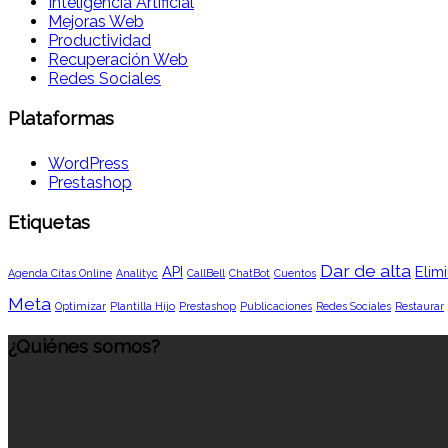
Inteligencia Artificial
Mejoras Web
Productividad
Recuperación Web
Redes Sociales
Plataformas
WordPress
Prestashop
Etiquetas
Dar de alta
API
Elimi
Agenda Citas Online
Analityc
CallBell
ChatBot
Cuentos
Meta
Optimizar
Plantilla Hijo
Prestashop
Publicaciones
Redes Sociales
Restaurar
¿Quiénes somos?