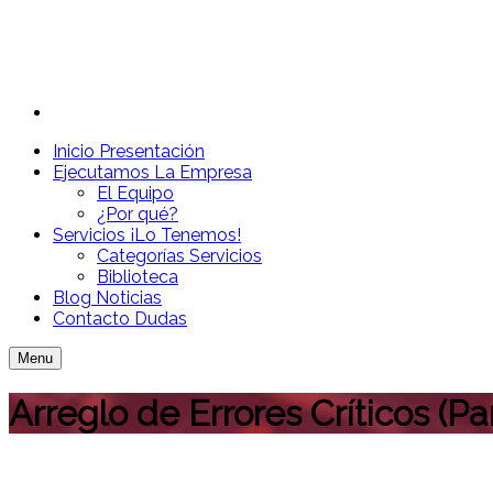
Inicio
Presentación
Ejecutamos
La Empresa
El Equipo
¿Por qué?
Servicios
¡Lo Tenemos!
Categorías Servicios
Biblioteca
Blog
Noticias
Contacto
Dudas
Menu
Arreglo de Errores Críticos (P