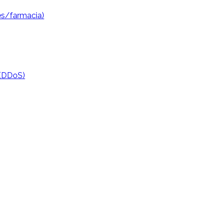
es/farmacia)
 (DDoS)