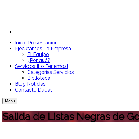
Inicio
Presentación
Ejecutamos
La Empresa
El Equipo
¿Por qué?
Servicios
¡Lo Tenemos!
Categorías Servicios
Biblioteca
Blog
Noticias
Contacto
Dudas
Menu
Salida de Listas Negras de Goo