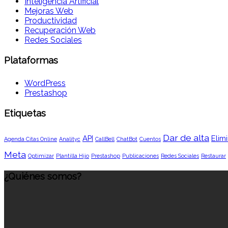
Inteligencia Artificial
Mejoras Web
Productividad
Recuperación Web
Redes Sociales
Plataformas
WordPress
Prestashop
Etiquetas
Dar de alta
API
Elimi
Agenda Citas Online
Analityc
CallBell
ChatBot
Cuentos
Meta
Optimizar
Plantilla Hijo
Prestashop
Publicaciones
Redes Sociales
Restaurar
¿Quiénes somos?