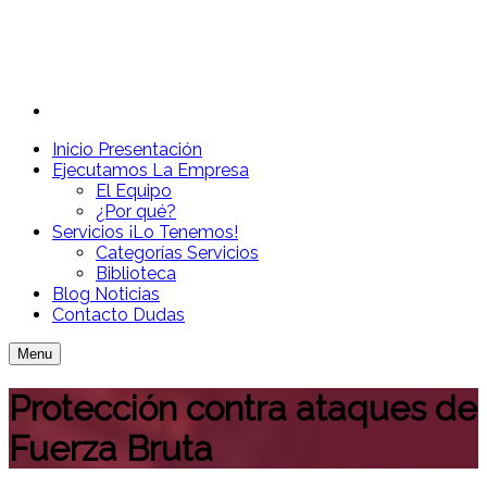
Inicio
Presentación
Ejecutamos
La Empresa
El Equipo
¿Por qué?
Servicios
¡Lo Tenemos!
Categorías Servicios
Biblioteca
Blog
Noticias
Contacto
Dudas
Menu
Protección contra ataques de
Fuerza Bruta