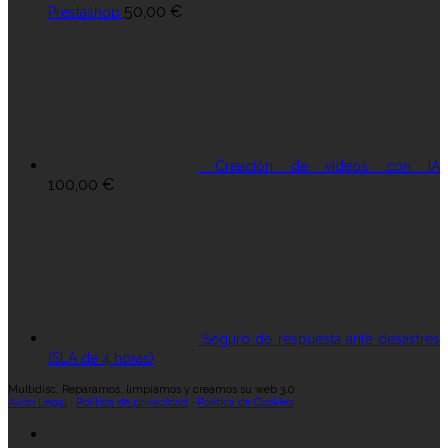
50,00
€
Prestashop
Creación de vídeos con IA
100,00
€
Seguro de respuesta ante desastres
(SLA de 4 horas)
Multidisc. Reparamos, limpiamos y creamos su web 3.0
Aviso Legal
·
Política de privacidad
·
Política de Cookies