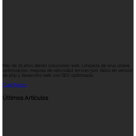
Más de 25 años dando soluciones web. Limpieza de virus online,
optimización, mejoras de velocidad, errores 500, fallos en versión
de php y desarrollo web con SEO optimizado.
Cuéntanos
Últimos Artículos