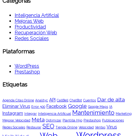
Categorías
Inteligencia Artificial
Mejoras Web
Productividad
Recuperación Web
Redes Sociales
Plataformas
WordPress
Prestashop
Etiquetas
Dar de alta
API
Agenda Citas Online
Analityc
CallBell
ChatBot
Cuentos
Google
Eliminar Virus
Facebook
Error 500
Google Maps
IA
Mantenimiento
Instagram
Integrar
Inteligencia Artificual
Marketing
Meta
Mejorar Velocidad
Optimizar
Plantilla Hijo
Prestashop
Publicaciones
SEO
Virus
Redes Sociales
Restaurar
Tienda Online
Velocidad
Ventas
Wordpress
Web