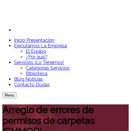
Inicio
Presentación
Ejecutamos
La Empresa
El Equipo
¿Por qué?
Servicios
¡Lo Tenemos!
Categorías Servicios
Biblioteca
Blog
Noticias
Contacto
Dudas
Menu
Arreglo de errores de
permisos de carpetas