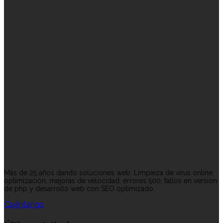
Más de 25 años dando soluciones web. Limpieza de virus online,
optimización, mejoras de velocidad, errores 500, fallos en versión
de php y desarrollo web con SEO optimizado.
Cuéntanos