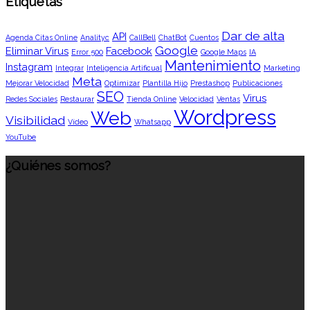
Etiquetas
Dar de alta
API
Agenda Citas Online
Analityc
CallBell
ChatBot
Cuentos
Google
Eliminar Virus
Facebook
Error 500
Google Maps
IA
Mantenimiento
Instagram
Integrar
Inteligencia Artificual
Marketing
Meta
Mejorar Velocidad
Optimizar
Plantilla Hijo
Prestashop
Publicaciones
SEO
Virus
Redes Sociales
Restaurar
Tienda Online
Velocidad
Ventas
Wordpress
Web
Visibilidad
Vídeo
Whatsapp
YouTube
¿Quiénes somos?