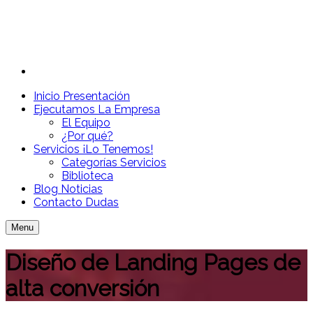
Inicio
Presentación
Ejecutamos
La Empresa
El Equipo
¿Por qué?
Servicios
¡Lo Tenemos!
Categorías Servicios
Biblioteca
Blog
Noticias
Contacto
Dudas
Menu
Diseño de Landing Pages de
alta conversión