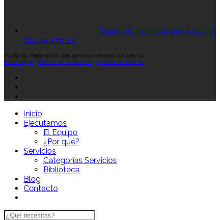
Seguro de respuesta ante desastres
(SLA de 4 horas)
Multidisc. Reparamos, limpiamos y creamos su web 3.0
Aviso Legal
·
Política de privacidad
·
Política de Cookies
Inicio
Ejecutamos
El Equipo
¿Por qué?
Servicios
Categorías Servicios
Biblioteca
Blog
Contacto