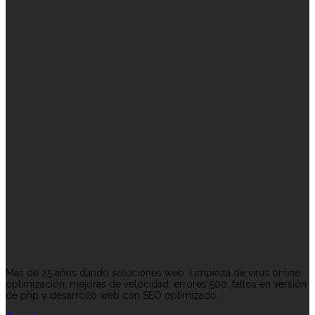
Más de 25 años dando soluciones web. Limpieza de virus online,
optimización, mejoras de velocidad, errores 500, fallos en versión
de php y desarrollo web con SEO optimizado.