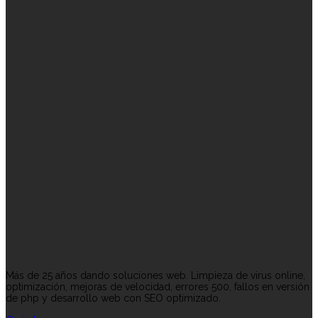
Más de 25 años dando soluciones web. Limpieza de virus online,
optimización, mejoras de velocidad, errores 500, fallos en versión
de php y desarrollo web con SEO optimizado.