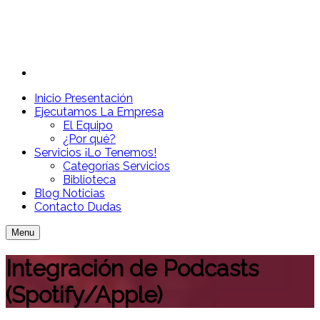
Inicio
Presentación
Ejecutamos
La Empresa
El Equipo
¿Por qué?
Servicios
¡Lo Tenemos!
Categorías Servicios
Biblioteca
Blog
Noticias
Contacto
Dudas
Menu
Integración de Podcasts
(Spotify/Apple)