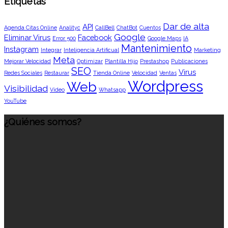
Etiquetas
Dar de alta
API
Agenda Citas Online
Analityc
CallBell
ChatBot
Cuentos
Google
Eliminar Virus
Facebook
Error 500
Google Maps
IA
Mantenimiento
Instagram
Integrar
Inteligencia Artificual
Marketing
Meta
Mejorar Velocidad
Optimizar
Plantilla Hijo
Prestashop
Publicaciones
SEO
Virus
Redes Sociales
Restaurar
Tienda Online
Velocidad
Ventas
Wordpress
Web
Visibilidad
Vídeo
Whatsapp
YouTube
¿Quiénes somos?