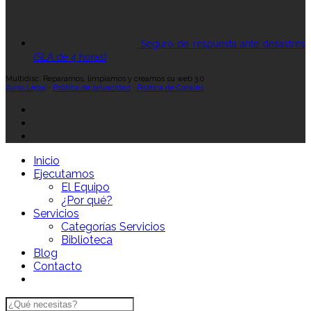
Seguro de respuesta ante desastres
(SLA de 4 horas)
Multidisc. Reparamos, limpiamos y creamos su web 3.0
Aviso Legal
·
Política de privacidad
·
Política de Cookies
Inicio
Ejecutamos
El Equipo
¿Por qué?
Servicios
Categorías Servicios
Biblioteca
Blog
Contacto