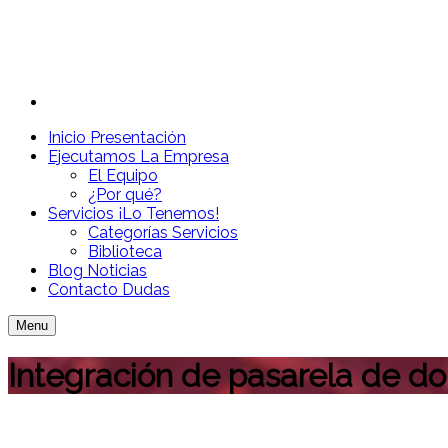
Inicio
Presentación
Ejecutamos
La Empresa
El Equipo
¿Por qué?
Servicios
¡Lo Tenemos!
Categorías Servicios
Biblioteca
Blog
Noticias
Contacto
Dudas
Menu
Integración de pasarela de d