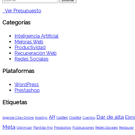
Ver Presupuesto
Categorías
Inteligencia Artificial
Mejoras Web
Productividad
Recuperación Web
Redes Sociales
Plataformas
WordPress
Prestashop
Etiquetas
Dar de alta
API
Elimi
Agenda Citas Online
Analityc
CallBell
ChatBot
Cuentos
Meta
Optimizar
Plantilla Hijo
Prestashop
Publicaciones
Redes Sociales
Restaurar