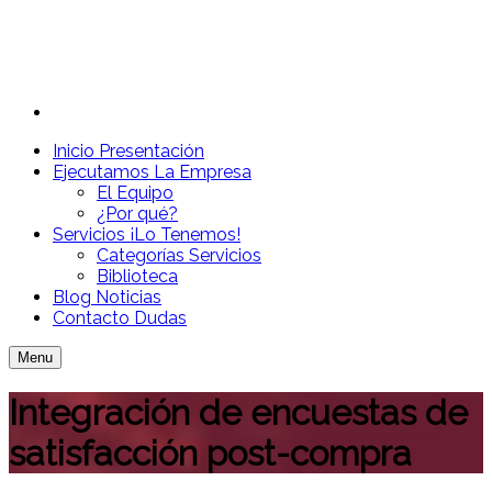
Inicio
Presentación
Ejecutamos
La Empresa
El Equipo
¿Por qué?
Servicios
¡Lo Tenemos!
Categorías Servicios
Biblioteca
Blog
Noticias
Contacto
Dudas
Menu
Integración de encuestas de
satisfacción post-compra