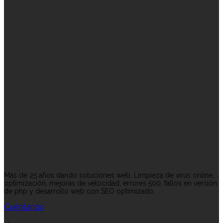
Más de 25 años dando soluciones web. Limpieza de virus online,
optimización, mejoras de velocidad, errores 500, fallos en versión
de php y desarrollo web con SEO optimizado.
Cuéntanos