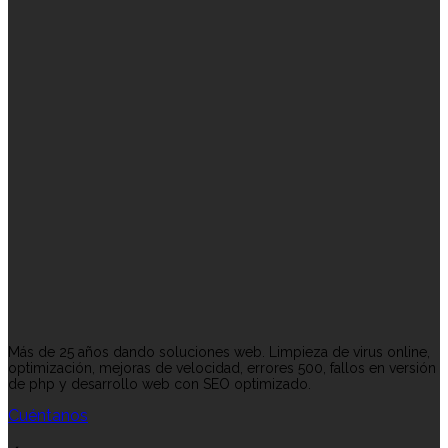
Más de 25 años dando soluciones web. Limpieza de virus online,
optimización, mejoras de velocidad, errores 500, fallos en versión
de php y desarrollo web con SEO optimizado.
Cuéntanos