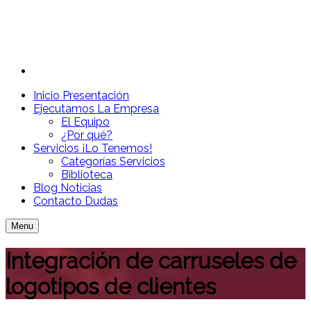
Inicio
Presentación
Ejecutamos
La Empresa
El Equipo
¿Por qué?
Servicios
¡Lo Tenemos!
Categorías Servicios
Biblioteca
Blog
Noticias
Contacto
Dudas
Menu
Integración de carruseles de
logotipos de clientes