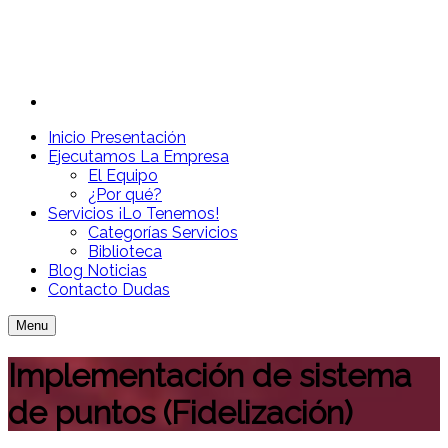
Inicio
Presentación
Ejecutamos
La Empresa
El Equipo
¿Por qué?
Servicios
¡Lo Tenemos!
Categorías Servicios
Biblioteca
Blog
Noticias
Contacto
Dudas
Menu
Implementación de sistema
de puntos (Fidelización)