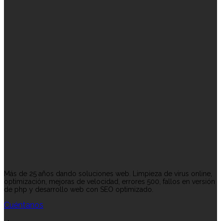
Más de 25 años dando soluciones web. Limpieza de virus online,
optimización, mejoras de velocidad, errores 500, fallos en versión
de php y desarrollo web con SEO optimizado.
Cuéntanos