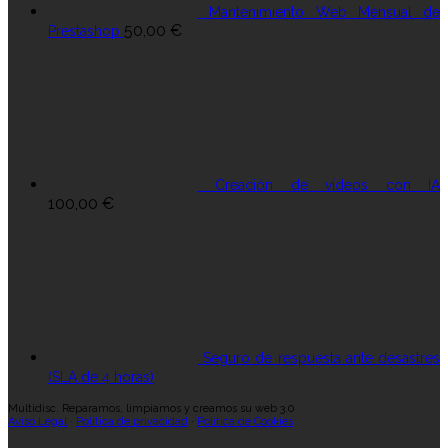
Mantenimiento Web Mensual de
50,00
€
Prestashop
Creación de vídeos con IA
100,00
€
Seguro de respuesta ante desastres
(SLA de 4 horas)
Multidisc. Reparamos, limpiamos y creamos su web 3.0
Aviso Legal
·
Política de privacidad
·
Política de Cookies