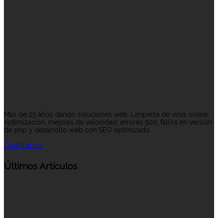
Más de 25 años dando soluciones web. Limpieza de virus online,
optimización, mejoras de velocidad, errores 500, fallos en versión
de php y desarrollo web con SEO optimizado.
Cuéntanos
Últimos Artículos