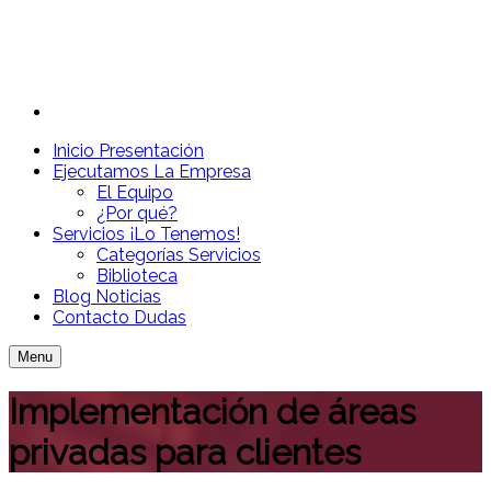
Inicio
Presentación
Ejecutamos
La Empresa
El Equipo
¿Por qué?
Servicios
¡Lo Tenemos!
Categorías Servicios
Biblioteca
Blog
Noticias
Contacto
Dudas
Menu
Implementación de áreas
privadas para clientes