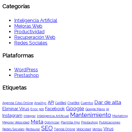
Categorías
Inteligencia Artificial
Mejoras Web
Productividad
Recuperación Web
Redes Sociales
Plataformas
WordPress
Prestashop
Etiquetas
Dar de alta
API
Agenda Citas Online
Analityc
CallBell
ChatBot
Cuentos
Google
Eliminar Virus
Facebook
Error 500
Google Maps
IA
Mantenimiento
Instagram
Integrar
Inteligencia Artificual
Marketing
Meta
Mejorar Velocidad
Optimizar
Plantilla Hijo
Prestashop
Publicaciones
SEO
Virus
Redes Sociales
Restaurar
Tienda Online
Velocidad
Ventas