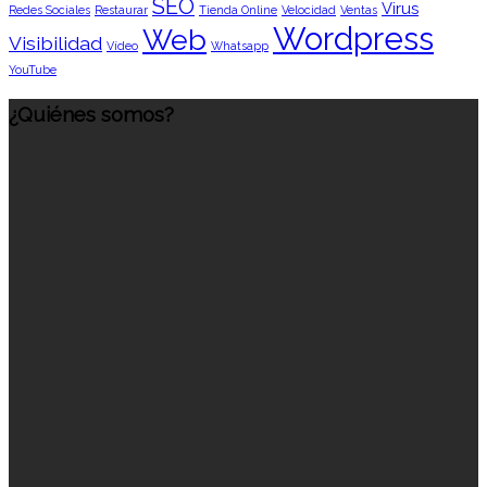
SEO
Virus
Redes Sociales
Restaurar
Tienda Online
Velocidad
Ventas
Wordpress
Web
Visibilidad
Vídeo
Whatsapp
YouTube
¿Quiénes somos?