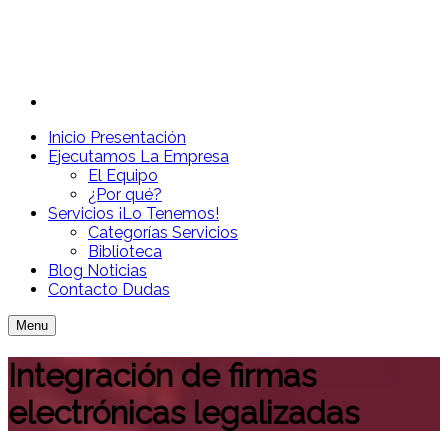
Inicio
Presentación
Ejecutamos
La Empresa
El Equipo
¿Por qué?
Servicios
¡Lo Tenemos!
Categorías Servicios
Biblioteca
Blog
Noticias
Contacto
Dudas
Menu
Integración de firmas
electrónicas legalizadas