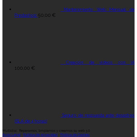
Mantenimiento Web Mensual de
50,00
€
Prestashop
Creación de vídeos con IA
100,00
€
Seguro de respuesta ante desastres
(SLA de 4 horas)
Multidisc. Reparamos, limpiamos y creamos su web 3.0
Aviso Legal
·
Política de privacidad
·
Política de Cookies