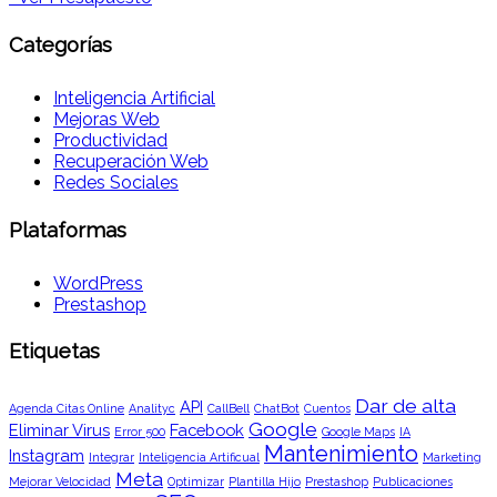
Categorías
Inteligencia Artificial
Mejoras Web
Productividad
Recuperación Web
Redes Sociales
Plataformas
WordPress
Prestashop
Etiquetas
Dar de alta
API
Agenda Citas Online
Analityc
CallBell
ChatBot
Cuentos
Google
Eliminar Virus
Facebook
Error 500
Google Maps
IA
Mantenimiento
Instagram
Integrar
Inteligencia Artificual
Marketing
Meta
Mejorar Velocidad
Optimizar
Plantilla Hijo
Prestashop
Publicaciones