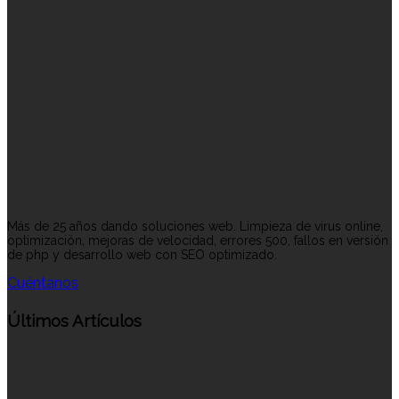
Más de 25 años dando soluciones web. Limpieza de virus online,
optimización, mejoras de velocidad, errores 500, fallos en versión
de php y desarrollo web con SEO optimizado.
Cuéntanos
Últimos Artículos