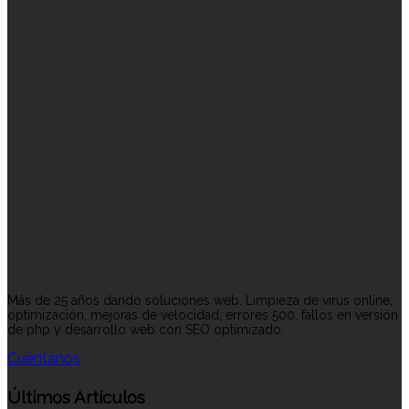
Más de 25 años dando soluciones web. Limpieza de virus online,
optimización, mejoras de velocidad, errores 500, fallos en versión
de php y desarrollo web con SEO optimizado.
Cuéntanos
Últimos Artículos