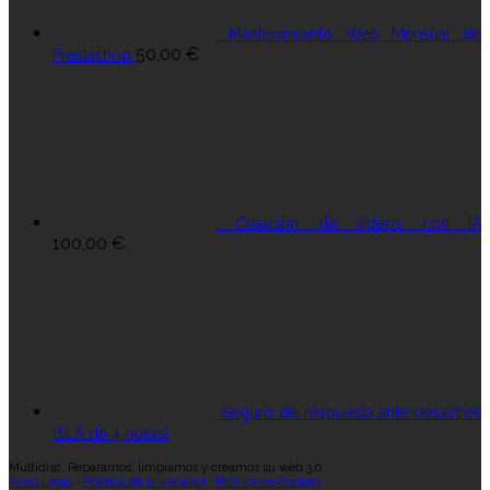
Mantenimiento Web Mensual de
50,00
€
Prestashop
Creación de vídeos con IA
100,00
€
Seguro de respuesta ante desastres
(SLA de 4 horas)
Multidisc. Reparamos, limpiamos y creamos su web 3.0
Aviso Legal
·
Política de privacidad
·
Política de Cookies