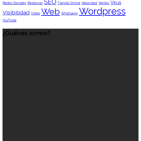
SEO
Virus
Redes Sociales
Restaurar
Tienda Online
Velocidad
Ventas
Wordpress
Web
Visibilidad
Vídeo
Whatsapp
YouTube
¿Quiénes somos?