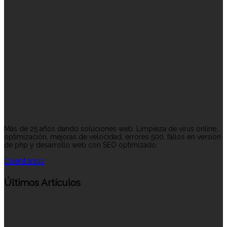
Más de 25 años dando soluciones web. Limpieza de virus online,
optimización, mejoras de velocidad, errores 500, fallos en versión
de php y desarrollo web con SEO optimizado.
Cuéntanos
Últimos Artículos