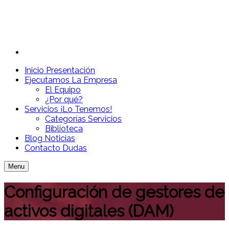
Inicio
Presentación
Ejecutamos
La Empresa
El Equipo
¿Por qué?
Servicios
¡Lo Tenemos!
Categorías Servicios
Biblioteca
Blog
Noticias
Contacto
Dudas
Menu
Configuración de gestores de
activos digitales (DAM)