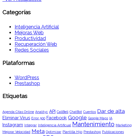
Categorías
Inteligencia Artificial
Mejoras Web
Productividad
Recuperación Web
Redes Sociales
Plataformas
WordPress
Prestashop
Etiquetas
Dar de alta
API
Agenda Citas Online
Analityc
CallBell
ChatBot
Cuentos
Google
Eliminar Virus
Facebook
Error 500
Google Maps
IA
Mantenimiento
Instagram
Integrar
Inteligencia Artificual
Marketing
Meta
Mejorar Velocidad
Optimizar
Plantilla Hijo
Prestashop
Publicaciones