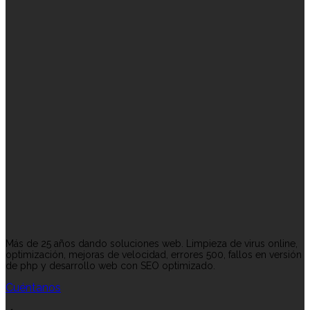
Más de 25 años dando soluciones web. Limpieza de virus online,
optimización, mejoras de velocidad, errores 500, fallos en versión
de php y desarrollo web con SEO optimizado.
Cuéntanos