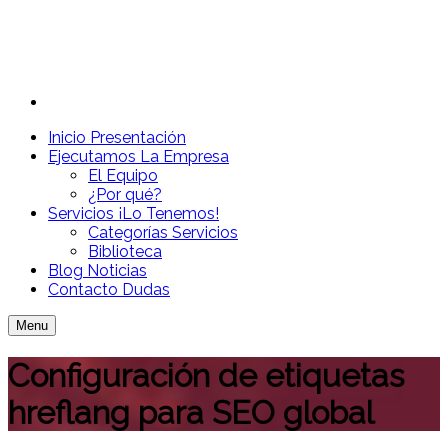
Inicio
Presentación
Ejecutamos
La Empresa
El Equipo
¿Por qué?
Servicios
¡Lo Tenemos!
Categorías Servicios
Biblioteca
Blog
Noticias
Contacto
Dudas
Menu
Configuración de etiquetas
hreflang para SEO global