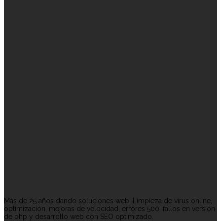
Más de 25 años dando soluciones web. Limpieza de virus online,
optimización, mejoras de velocidad, errores 500, fallos en versión
de php y desarrollo web con SEO optimizado.