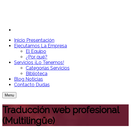
Inicio
Presentación
Ejecutamos
La Empresa
El Equipo
¿Por qué?
Servicios
¡Lo Tenemos!
Categorías Servicios
Biblioteca
Blog
Noticias
Contacto
Dudas
Menu
Traducción web profesional
(Multilingüe)