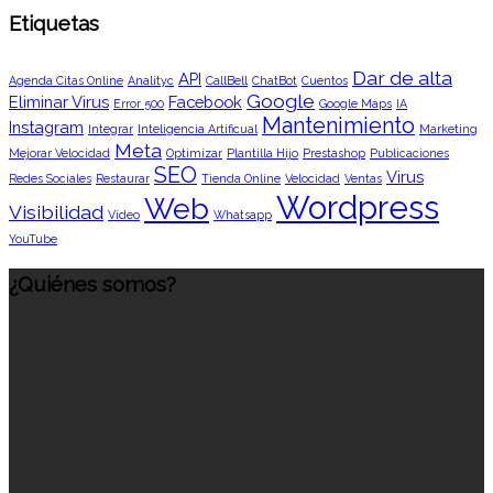
Etiquetas
Dar de alta
API
Agenda Citas Online
Analityc
CallBell
ChatBot
Cuentos
Google
Eliminar Virus
Facebook
Error 500
Google Maps
IA
Mantenimiento
Instagram
Integrar
Inteligencia Artificual
Marketing
Meta
Mejorar Velocidad
Optimizar
Plantilla Hijo
Prestashop
Publicaciones
SEO
Virus
Redes Sociales
Restaurar
Tienda Online
Velocidad
Ventas
Wordpress
Web
Visibilidad
Vídeo
Whatsapp
YouTube
¿Quiénes somos?