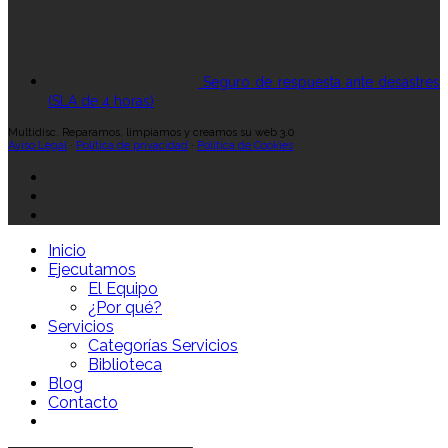
Seguro de respuesta ante desastres
(SLA de 4 horas)
Multidisc. Reparamos, limpiamos y creamos su web 3.0
Aviso Legal
·
Política de privacidad
·
Política de Cookies
Inicio
Ejecutamos
El Equipo
¿Por qué?
Servicios
Categorías Servicios
Biblioteca
Blog
Contacto