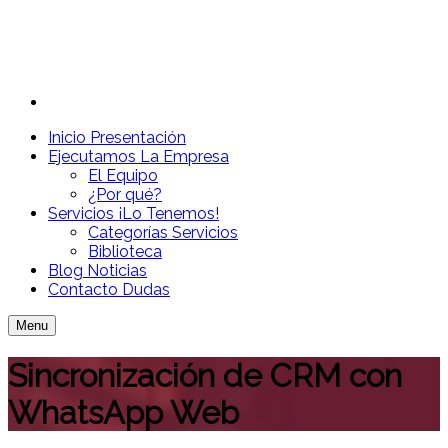
Inicio
Presentación
Ejecutamos
La Empresa
El Equipo
¿Por qué?
Servicios
¡Lo Tenemos!
Categorías Servicios
Biblioteca
Blog
Noticias
Contacto
Dudas
Menu
Sincronización de CRM con
WhatsApp Web