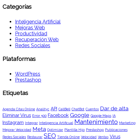
Categorías
Inteligencia Artificial
Mejoras Web
Productividad
Recuperación Web
Redes Sociales
Plataformas
WordPress
Prestashop
Etiquetas
Dar de alta
API
Agenda Citas Online
Analityc
CallBell
ChatBot
Cuentos
Google
Eliminar Virus
Facebook
Error 500
Google Maps
IA
Mantenimiento
Instagram
Integrar
Inteligencia Artificual
Marketing
Meta
Mejorar Velocidad
Optimizar
Plantilla Hijo
Prestashop
Publicaciones
SEO
Virus
Redes Sociales
Restaurar
Tienda Online
Velocidad
Ventas