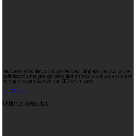
Más de 25 años dando soluciones web. Limpieza de virus online,
optimización, mejoras de velocidad, errores 500, fallos en versión
de php y desarrollo web con SEO optimizado.
Cuéntanos
Últimos Artículos