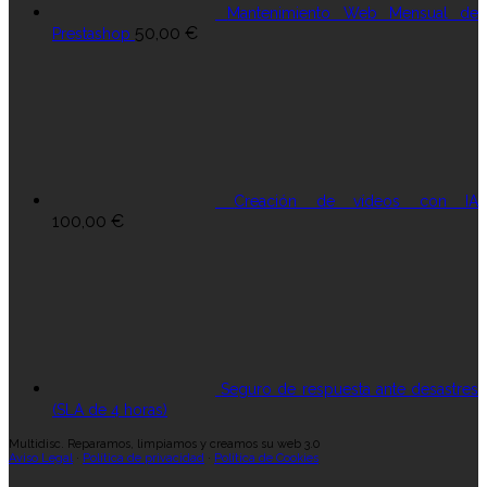
Mantenimiento Web Mensual de
50,00
€
Prestashop
Creación de vídeos con IA
100,00
€
Seguro de respuesta ante desastres
(SLA de 4 horas)
Multidisc. Reparamos, limpiamos y creamos su web 3.0
Aviso Legal
·
Política de privacidad
·
Política de Cookies