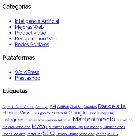
Categorías
Inteligencia Artificial
Mejoras Web
Productividad
Recuperación Web
Redes Sociales
Plataformas
WordPress
Prestashop
Etiquetas
Dar de alta
API
Agenda Citas Online
Analityc
CallBell
ChatBot
Cuentos
Google
Eliminar Virus
Facebook
Error 500
Google Maps
IA
Mantenimiento
Instagram
Integrar
Inteligencia Artificual
Marketing
Meta
Mejorar Velocidad
Optimizar
Plantilla Hijo
Prestashop
Publicaciones
SEO
Virus
Redes Sociales
Restaurar
Tienda Online
Velocidad
Ventas