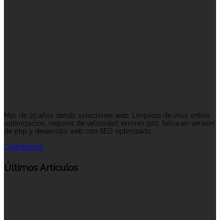
Más de 25 años dando soluciones web. Limpieza de virus online,
optimización, mejoras de velocidad, errores 500, fallos en versión
de php y desarrollo web con SEO optimizado.
Cuéntanos
Últimos Artículos