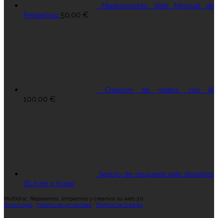
Mantenimiento Web Mensual de
50,00
€
Prestashop
Creación de vídeos con IA
100,00
€
Seguro de respuesta ante desastres
(SLA de 4 horas)
Multidisc. Reparamos, limpiamos y creamos su web 3.0
Aviso Legal
·
Política de privacidad
·
Política de Cookies