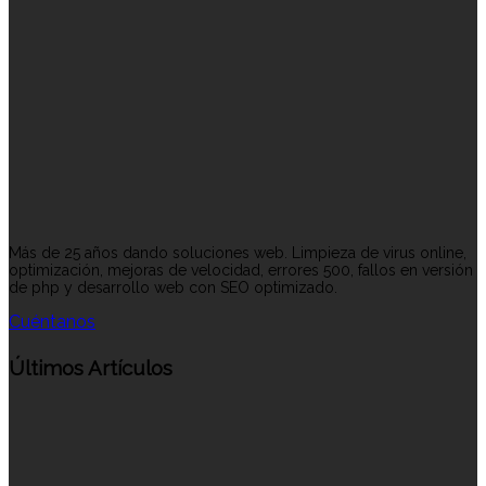
Más de 25 años dando soluciones web. Limpieza de virus online,
optimización, mejoras de velocidad, errores 500, fallos en versión
de php y desarrollo web con SEO optimizado.
Cuéntanos
Últimos Artículos