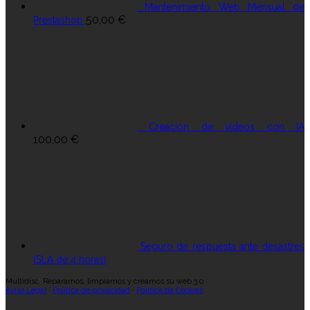
Mantenimiento Web Mensual de
50,00
€
Prestashop
Creación de vídeos con IA
100,00
€
Seguro de respuesta ante desastres
(SLA de 4 horas)
Multidisc. Reparamos, limpiamos y creamos su web 3.0
Aviso Legal
·
Política de privacidad
·
Política de Cookies