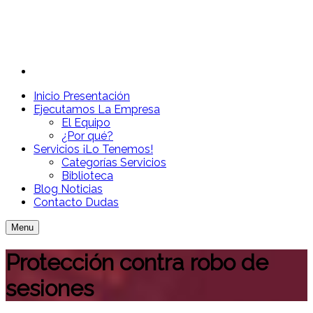
Inicio
Presentación
Ejecutamos
La Empresa
El Equipo
¿Por qué?
Servicios
¡Lo Tenemos!
Categorías Servicios
Biblioteca
Blog
Noticias
Contacto
Dudas
Menu
Protección contra robo de
sesiones