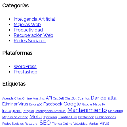
Categorías
Inteligencia Artificial
Mejoras Web
Productividad
Recuperación Web
Redes Sociales
Plataformas
WordPress
Prestashop
Etiquetas
Dar de alta
API
Agenda Citas Online
Analityc
CallBell
ChatBot
Cuentos
Google
Eliminar Virus
Facebook
Error 500
Google Maps
IA
Mantenimiento
Instagram
Integrar
Inteligencia Artificual
Marketing
Meta
Mejorar Velocidad
Optimizar
Plantilla Hijo
Prestashop
Publicaciones
SEO
Virus
Redes Sociales
Restaurar
Tienda Online
Velocidad
Ventas