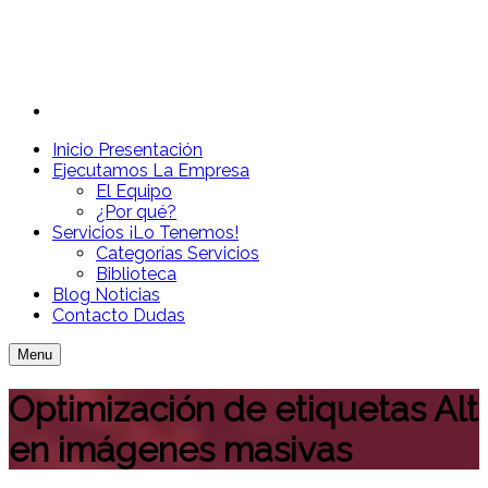
Inicio
Presentación
Ejecutamos
La Empresa
El Equipo
¿Por qué?
Servicios
¡Lo Tenemos!
Categorías Servicios
Biblioteca
Blog
Noticias
Contacto
Dudas
Menu
Optimización de etiquetas Alt
en imágenes masivas