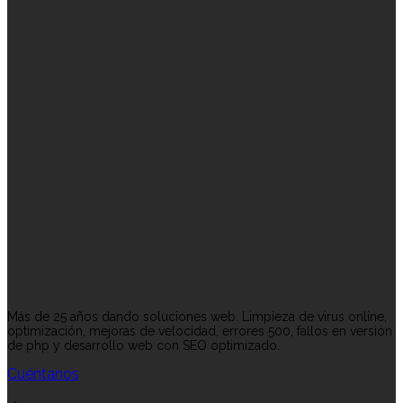
Más de 25 años dando soluciones web. Limpieza de virus online,
optimización, mejoras de velocidad, errores 500, fallos en versión
de php y desarrollo web con SEO optimizado.
Cuéntanos