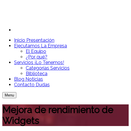
Inicio
Presentación
Ejecutamos
La Empresa
El Equipo
¿Por qué?
Servicios
¡Lo Tenemos!
Categorías Servicios
Biblioteca
Blog
Noticias
Contacto
Dudas
Menu
Mejora de rendimiento de
Widgets