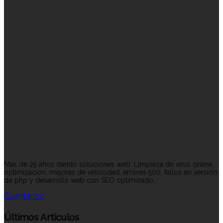
Más de 25 años dando soluciones web. Limpieza de virus online,
optimización, mejoras de velocidad, errores 500, fallos en versión
de php y desarrollo web con SEO optimizado.
Cuéntanos
Últimos Artículos