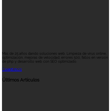
Más de 25 años dando soluciones web. Limpieza de virus online,
optimización, mejoras de velocidad, errores 500, fallos en versión
de php y desarrollo web con SEO optimizado.
Cuéntanos
Últimos Artículos