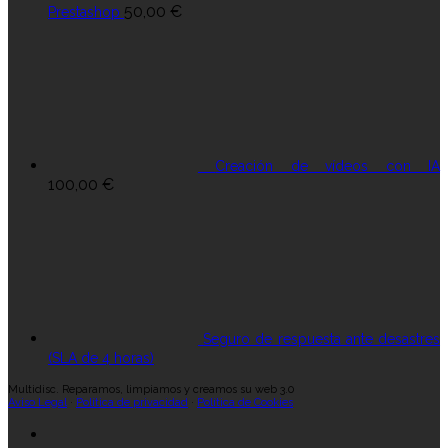
50,00
€
Prestashop
Creación de vídeos con IA
100,00
€
Seguro de respuesta ante desastres
(SLA de 4 horas)
Multidisc. Reparamos, limpiamos y creamos su web 3.0
Aviso Legal
·
Política de privacidad
·
Política de Cookies