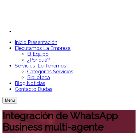
Inicio
Presentación
Ejecutamos
La Empresa
El Equipo
¿Por qué?
Servicios
¡Lo Tenemos!
Categorías Servicios
Biblioteca
Blog
Noticias
Contacto
Dudas
Menu
Integración de WhatsApp
Business multi-agente