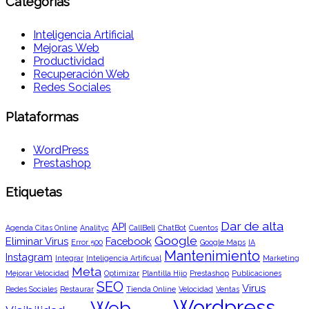
Categorías
Inteligencia Artificial
Mejoras Web
Productividad
Recuperación Web
Redes Sociales
Plataformas
WordPress
Prestashop
Etiquetas
Dar de alta
API
Agenda Citas Online
Analityc
CallBell
ChatBot
Cuentos
Google
Eliminar Virus
Facebook
Error 500
Google Maps
IA
Mantenimiento
Instagram
Integrar
Inteligencia Artificual
Marketing
Meta
Mejorar Velocidad
Optimizar
Plantilla Hijo
Prestashop
Publicaciones
SEO
Virus
Redes Sociales
Restaurar
Tienda Online
Velocidad
Ventas
Wordpress
Web