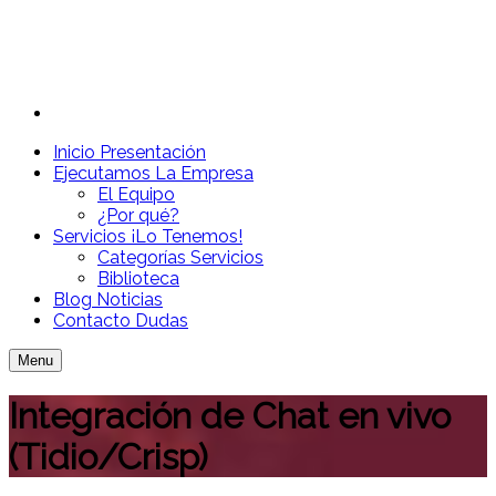
Inicio
Presentación
Ejecutamos
La Empresa
El Equipo
¿Por qué?
Servicios
¡Lo Tenemos!
Categorías Servicios
Biblioteca
Blog
Noticias
Contacto
Dudas
Menu
Integración de Chat en vivo
(Tidio/Crisp)