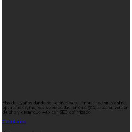
Más de 25 años dando soluciones web. Limpieza de virus online,
optimización, mejoras de velocidad, errores 500, fallos en versión
de php y desarrollo web con SEO optimizado.
Cuéntanos