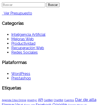
Buscar:
Ver Presupuesto
Categorías
Inteligencia Artificial
Mejoras Web
Productividad
Recuperación Web
Redes Sociales
Plataformas
WordPress
Prestashop
Etiquetas
Dar de alta
API
Agenda Citas Online
Analityc
CallBell
ChatBot
Cuentos
Google
Eliminar Virus
Facebook