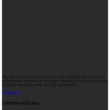
Más de 25 años dando soluciones web. Limpieza de virus online,
optimización, mejoras de velocidad, errores 500, fallos en versión
de php y desarrollo web con SEO optimizado.
Cuéntanos
Últimos Artículos