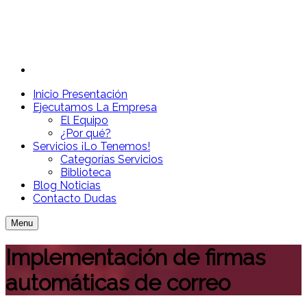
Inicio
Presentación
Ejecutamos
La Empresa
El Equipo
¿Por qué?
Servicios
¡Lo Tenemos!
Categorías Servicios
Biblioteca
Blog
Noticias
Contacto
Dudas
Menu
Implementación de firmas
automáticas de correo