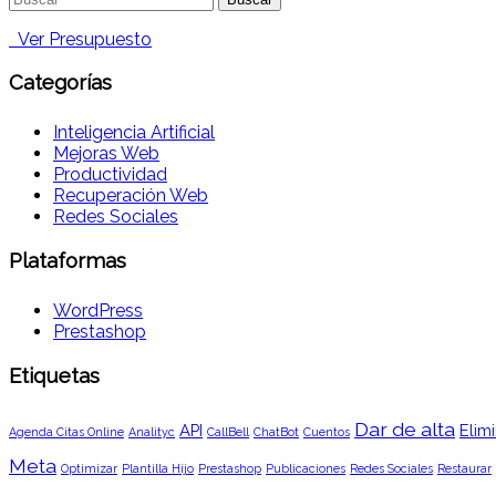
Ver Presupuesto
Categorías
Inteligencia Artificial
Mejoras Web
Productividad
Recuperación Web
Redes Sociales
Plataformas
WordPress
Prestashop
Etiquetas
Dar de alta
API
Elimi
Agenda Citas Online
Analityc
CallBell
ChatBot
Cuentos
Meta
Optimizar
Plantilla Hijo
Prestashop
Publicaciones
Redes Sociales
Restaurar