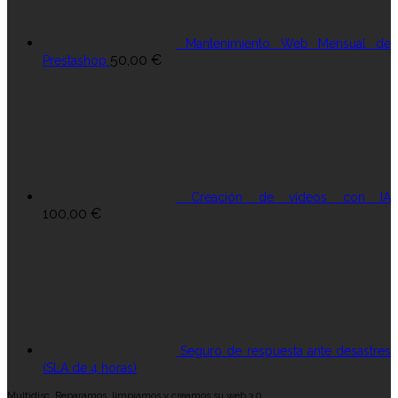
Mantenimiento Web Mensual de
50,00
€
Prestashop
Creación de vídeos con IA
100,00
€
Seguro de respuesta ante desastres
(SLA de 4 horas)
Multidisc. Reparamos, limpiamos y creamos su web 3.0