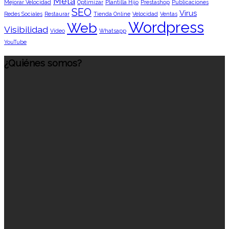
Meta
Mejorar Velocidad
Optimizar
Plantilla Hijo
Prestashop
Publicaciones
SEO
Virus
Redes Sociales
Restaurar
Tienda Online
Velocidad
Ventas
Wordpress
Web
Visibilidad
Vídeo
Whatsapp
YouTube
¿Quiénes somos?