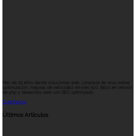
Más de 25 años dando soluciones web. Limpieza de virus online,
optimización, mejoras de velocidad, errores 500, fallos en versión
de php y desarrollo web con SEO optimizado.
Cuéntanos
Últimos Artículos