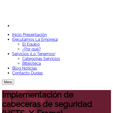
Inicio
Presentación
Ejecutamos
La Empresa
El Equipo
¿Por qué?
Servicios
¡Lo Tenemos!
Categorías Servicios
Biblioteca
Blog
Noticias
Contacto
Dudas
Menu
Implementación de
cabeceras de seguridad