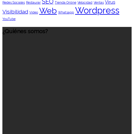
SEO
Virus
Redes Sociales
Restaurar
Tienda Online
Velocidad
Ventas
Wordpress
Web
Visibilidad
Vídeo
Whatsapp
YouTube
¿Quiénes somos?