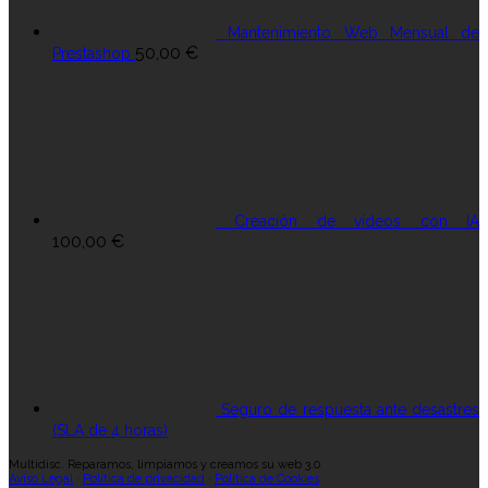
Mantenimiento Web Mensual de
50,00
€
Prestashop
Creación de vídeos con IA
100,00
€
Seguro de respuesta ante desastres
(SLA de 4 horas)
Multidisc. Reparamos, limpiamos y creamos su web 3.0
Aviso Legal
·
Política de privacidad
·
Política de Cookies