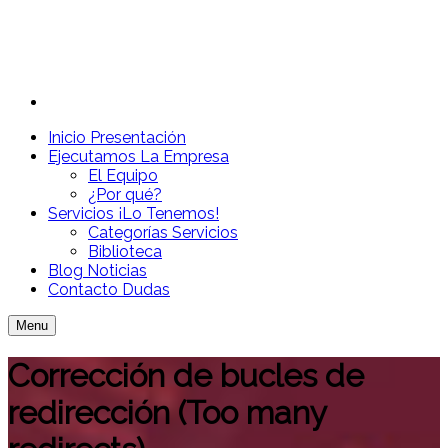
Inicio
Presentación
Ejecutamos
La Empresa
El Equipo
¿Por qué?
Servicios
¡Lo Tenemos!
Categorías Servicios
Biblioteca
Blog
Noticias
Contacto
Dudas
Menu
Corrección de bucles de
redirección (Too many