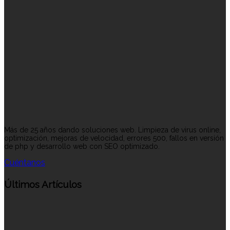
Más de 25 años dando soluciones web. Limpieza de virus online,
optimización, mejoras de velocidad, errores 500, fallos en versión
de php y desarrollo web con SEO optimizado.
Cuéntanos
Últimos Artículos