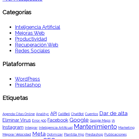
Categorías
Inteligencia Artificial
Mejoras Web
Productividad
Recuperación Web
Redes Sociales
Plataformas
WordPress
Prestashop
Etiquetas
Dar de alta
API
Agenda Citas Online
Analityc
CallBell
ChatBot
Cuentos
Google
Eliminar Virus
Facebook
Error 500
Google Maps
IA
Mantenimiento
Instagram
Integrar
Inteligencia Artificual
Marketing
Meta
Mejorar Velocidad
Optimizar
Plantilla Hijo
Prestashop
Publicaciones