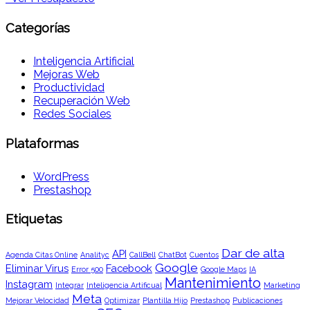
Categorías
Inteligencia Artificial
Mejoras Web
Productividad
Recuperación Web
Redes Sociales
Plataformas
WordPress
Prestashop
Etiquetas
Dar de alta
API
Agenda Citas Online
Analityc
CallBell
ChatBot
Cuentos
Google
Eliminar Virus
Facebook
Error 500
Google Maps
IA
Mantenimiento
Instagram
Integrar
Inteligencia Artificual
Marketing
Meta
Mejorar Velocidad
Optimizar
Plantilla Hijo
Prestashop
Publicaciones