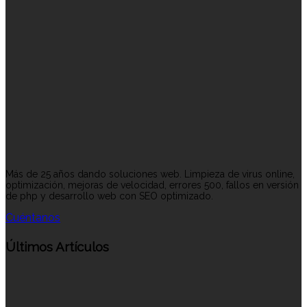
Más de 25 años dando soluciones web. Limpieza de virus online,
optimización, mejoras de velocidad, errores 500, fallos en versión
de php y desarrollo web con SEO optimizado.
Cuéntanos
Últimos Artículos