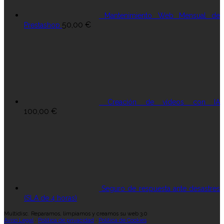
Mantenimiento Web Mensual de
50,00
€
Prestashop
Creación de vídeos con IA
100,00
€
Seguro de respuesta ante desastres
(SLA de 4 horas)
Multidisc. Reparamos, limpiamos y creamos su web 3.0
Aviso Legal
·
Política de privacidad
·
Política de Cookies