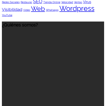
SEO
Virus
Redes Sociales
Restaurar
Tienda Online
Velocidad
Ventas
Wordpress
Web
Visibilidad
Vídeo
Whatsapp
YouTube
¿Quiénes somos?