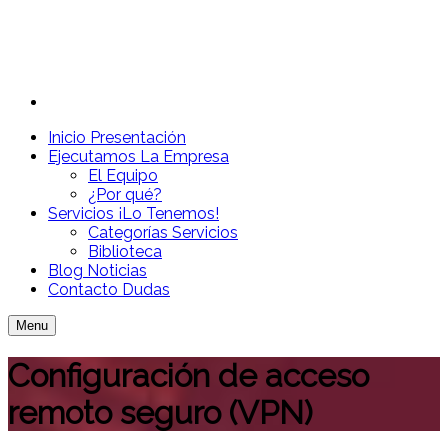
Inicio
Presentación
Ejecutamos
La Empresa
El Equipo
¿Por qué?
Servicios
¡Lo Tenemos!
Categorías Servicios
Biblioteca
Blog
Noticias
Contacto
Dudas
Menu
Configuración de acceso
remoto seguro (VPN)