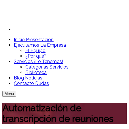
Inicio
Presentación
Ejecutamos
La Empresa
El Equipo
¿Por qué?
Servicios
¡Lo Tenemos!
Categorías Servicios
Biblioteca
Blog
Noticias
Contacto
Dudas
Menu
Automatización de
transcripción de reuniones