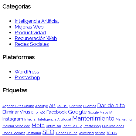
Categorías
Inteligencia Artificial
Mejoras Web
Productividad
Recuperación Web
Redes Sociales
Plataformas
WordPress
Prestashop
Etiquetas
Dar de alta
API
Agenda Citas Online
Analityc
CallBell
ChatBot
Cuentos
Google
Eliminar Virus
Facebook
Error 500
Google Maps
IA
Mantenimiento
Instagram
Integrar
Inteligencia Artificual
Marketing
Meta
Mejorar Velocidad
Optimizar
Plantilla Hijo
Prestashop
Publicaciones
SEO
Virus
Redes Sociales
Restaurar
Tienda Online
Velocidad
Ventas