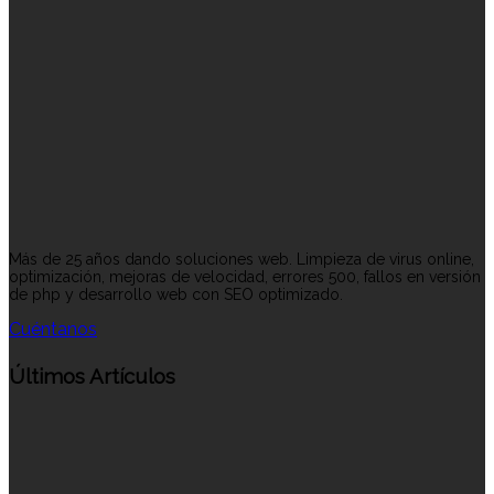
Más de 25 años dando soluciones web. Limpieza de virus online,
optimización, mejoras de velocidad, errores 500, fallos en versión
de php y desarrollo web con SEO optimizado.
Cuéntanos
Últimos Artículos