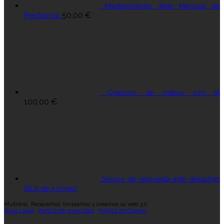
Mantenimiento Web Mensual de
50,00
€
Prestashop
Creación de vídeos con IA
100,00
€
Seguro de respuesta ante desastres
(SLA de 4 horas)
Multidisc. Reparamos, limpiamos y creamos su web 3.0
Aviso Legal
·
Política de privacidad
·
Política de Cookies