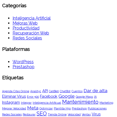
Categorías
Inteligencia Artificial
Mejoras Web
Productividad
Recuperación Web
Redes Sociales
Plataformas
WordPress
Prestashop
Etiquetas
Dar de alta
API
Agenda Citas Online
Analityc
CallBell
ChatBot
Cuentos
Google
Eliminar Virus
Facebook
Error 500
Google Maps
IA
Mantenimiento
Instagram
Integrar
Inteligencia Artificual
Marketing
Meta
Mejorar Velocidad
Optimizar
Plantilla Hijo
Prestashop
Publicaciones
SEO
Virus
Redes Sociales
Restaurar
Tienda Online
Velocidad
Ventas