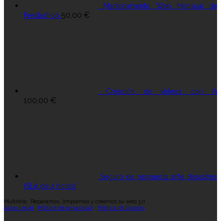
Mantenimiento Web Mensual de
50,00
€
Prestashop
Creación de vídeos con IA
100,00
€
Seguro de respuesta ante desastres
(SLA de 4 horas)
Multidisc. Reparamos, limpiamos y creamos su web 3.0
Aviso Legal
·
Política de privacidad
·
Política de Cookies