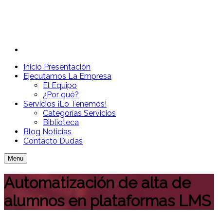
Inicio
Presentación
Ejecutamos
La Empresa
El Equipo
¿Por qué?
Servicios
¡Lo Tenemos!
Categorías Servicios
Biblioteca
Blog
Noticias
Contacto
Dudas
Menu
Automatización de alta de
alumnos en plataformas LMS