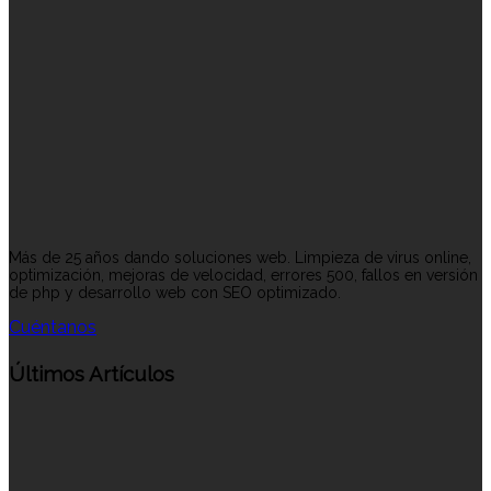
Más de 25 años dando soluciones web. Limpieza de virus online,
optimización, mejoras de velocidad, errores 500, fallos en versión
de php y desarrollo web con SEO optimizado.
Cuéntanos
Últimos Artículos