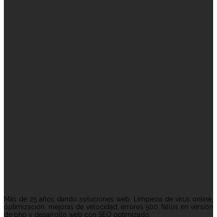
Más de 25 años dando soluciones web. Limpieza de virus online,
optimización, mejoras de velocidad, errores 500, fallos en versión
de php y desarrollo web con SEO optimizado.